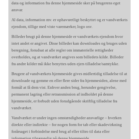
data og information fra denne hjemmeside sker på brugerens eget
ansvar.
Al data, information mv. er ophavsretligt beskyttet og er vandværkets
ejendom, tillige med viste varemærker, logo osv.
Billeder brugt på denne hjemmeside er vandværkets ejendom hvor
intet andet er angivet. Disse billeder kan downloades og bruges uden
beregning, forudsat at alle regler om immaterielle rettigheder
overholdes, og at vandværket angives som billedets kilde. Billeder
fra andre kilder må ikke benyttes uden ejers tilladelse/samtykke.
Brugere af vandværkets hjemmeside gives midlertidig tilladelse til at
downloade og gemme en eller flere sider fra hjemmesiden, alene med
formål at få dem vist. Enhver anden brug, herunder gengivelse,
permanent lagring eller retransmission af indholdet på denne
hjemmeside, er forbudt uden forudgående skriftlig tilladelse fra
vandværket.
Vandværket er under ingen omstændigheder ansvarlige – hverken
direkte eller indirekte – for nogen form for tab eller skadevirkning
forårsaget i forbindelse med brug af eller tiltro til data eller
information tilgængelig på denne hjemmeside.