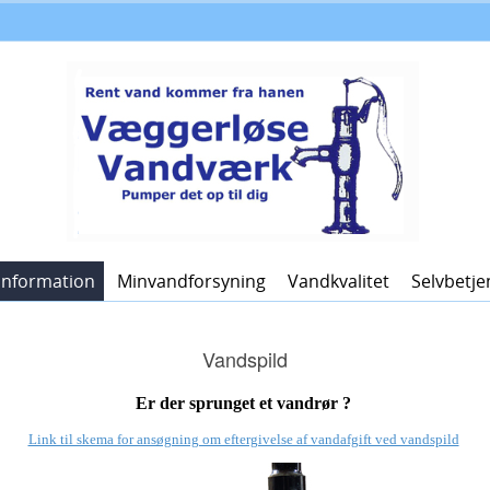
Information
Minvandforsyning
Vandkvalitet
Selvbetje
Vandspild
Er der sprunget et vandrør ?
Link til skema for ansøgning om eftergivelse af vandafgift ved vandspild